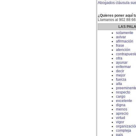
Abogados cláusula sue
¿Quieres poner aquí t
Llamanos al 902 88 66
LAS PAL
solamente
avivar
afirmación
frase
atención
contrapuest
otra
ayunar
enfermar
decir
mejor
fuerza
alta
preeminent
respecto
cargo
excelente
digna
menos
aprecio
virtud
vigor
organizació
compleja
país