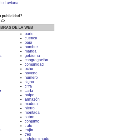
lo Laviana
u publicidad?
 25
ABRAS DE LA WEB
parte
cuenca
baja
hombre
manda
a
gobierna
congregación
comunidad
ocho
noveno
número
signo
cifra
e
carta
naipe
armazón
madera
hierro
montada
sobre
conjunto
trato
n
trajín
tres
indeterminado