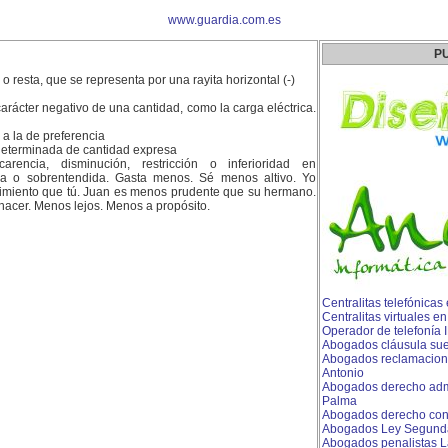
www.guardia.com.es
P
o resta, que se representa por una rayita horizontal (-)
carácter negativo de una cantidad, como la carga eléctrica.
a la de preferencia
ndeterminada de cantidad expresa
rencia, disminución, restricción o inferioridad en
a o sobrentendida. Gasta menos. Sé menos altivo. Yo
miento que tú. Juan es menos prudente que su hermano.
acer. Menos lejos. Menos a propósito.
Centralitas telefónicas 
Centralitas virtuales e
Operador de telefonía 
Abogados cláusula sue
Abogados reclamacione
Antonio
Abogados derecho admi
Palma
Abogados derecho con
Abogados Ley Segund
Abogados penalistas L