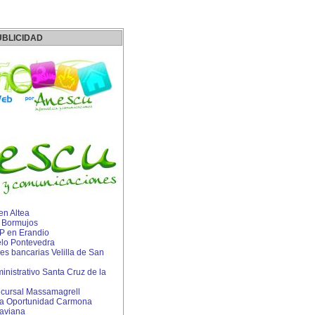
UBLICIDAD
en Altea
n Bormujos
IP en Erandio
lo Pontevedra
s bancarias Velilla de San
nistrativo Santa Cruz de la
cursal Massamagrell
a Oportunidad Carmona
aviana