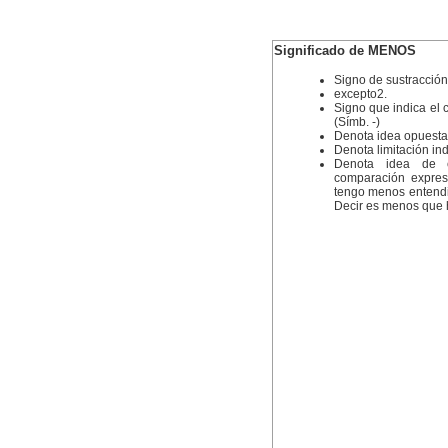
Significado de MENOS
Signo de sustracción 
excepto2.
Signo que indica el 
(Símb. -)
Denota idea opuesta 
Denota limitación i
Denota idea de ca
comparación expres
tengo menos entendi
Decir es menos que h